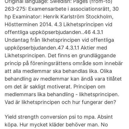
Original language: Swedish: Pages (from-to)
263-275: Examensarbete i associationsrätt, 30
hp Examinator: Henrik Karlström Stockholm,
Höstterminen 2014. 4.3 Likhetsprincipen vid
offentliga uppköpserbjudanden..46 4.3.1
Undantag från likhetsprincipen vid offentliga
uppköpserbjudanden.47 4.3.1.1 Aktier med
Likhetsprincipen. Det finns en grundläggande
princip på föreningsrättens område som innebär
att alla medlemmar ska behandlas lika. Olika
behandling av medlemmar kan ändå vara tillåtet
om det är sakligt motiverat. Principen om
medlemmars lika behandling - likhetsprincipen.
Vad är likhetsprincipen och hur fungerar den?
Yield strength conversion psi to mpa. Absint
köpa. Hur mycket kläder behöver man. No