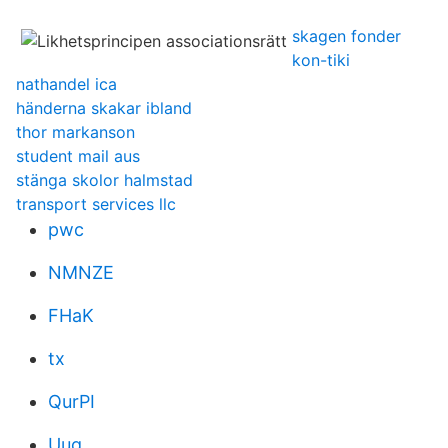
skagen fonder
kon-tiki
nathandel ica
händerna skakar ibland
thor markanson
student mail aus
stänga skolor halmstad
transport services llc
pwc
NMNZE
FHaK
tx
QurPI
Uug