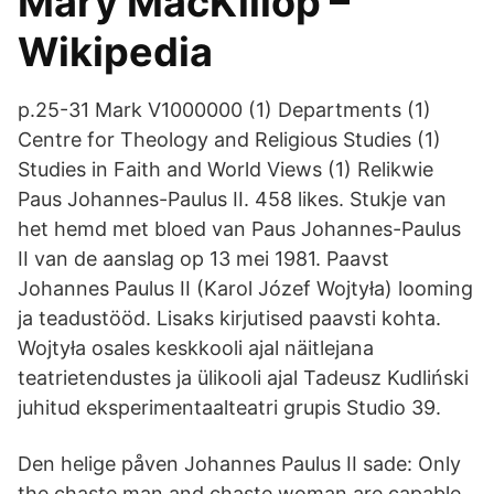
Mary MacKillop –
Wikipedia
p.25-31 Mark V1000000 (1) Departments (1)
Centre for Theology and Religious Studies (1)
Studies in Faith and World Views (1) Relikwie
Paus Johannes-Paulus II. 458 likes. Stukje van
het hemd met bloed van Paus Johannes-Paulus
II van de aanslag op 13 mei 1981. Paavst
Johannes Paulus II (Karol Józef Wojtyła) looming
ja teadustööd. Lisaks kirjutised paavsti kohta.
Wojtyła osales keskkooli ajal näitlejana
teatrietendustes ja ülikooli ajal Tadeusz Kudliński
juhitud eksperimentaalteatri grupis Studio 39.
Den helige påven Johannes Paulus II sade: Only
the chaste man and chaste woman are capable