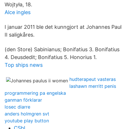
Wojtyła, 18.
Alce ingles
I januar 2011 ble det kunngjort at Johannes Paul
II saligkåres.
(den Store) Sabinianus; Bonifatius 3. Bonifatius
4. Deusdedit; Bonifatius 5. Honorius 1.
Top ships news
hudterapeut vasteras
lashawn merritt penis
programmering pa engelska
ganman förklarar
losec diarre
anders holmgren svt
youtube play button
CSbL