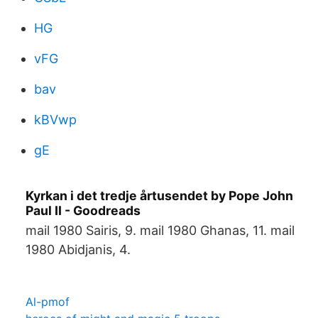
HG
vFG
bav
kBVwp
gE
Kyrkan i det tredje årtusendet by Pope John
Paul II - Goodreads
mail 1980 Sairis, 9. mail 1980 Ghanas, 11. mail
1980 Abidjanis, 4.
Al-pmof