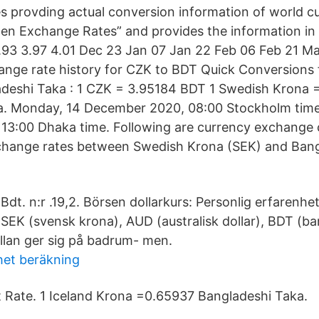
es provding actual conversion information of world c
en Exchange Rates” and provides the information in 
.93 3.97 4.01 Dec 23 Jan 07 Jan 22 Feb 06 Feb 21 M
ange rate history for CZK to BDT Quick Conversions
adeshi Taka : 1 CZK = 3.95184 BDT 1 Swedish Krona 
a. Monday, 14 December 2020, 08:00 Stockholm time
3:00 Dhaka time. Following are currency exchange 
xchange rates between Swedish Krona (SEK) and Ban
Bdt. n:r .19,2. Börsen dollarkurs: Personlig erfarenh
 SEK (svensk krona), AUD (australisk dollar), BDT (b
llan ger sig på badrum- men.
het beräkning
 Rate. 1 Iceland Krona =0.65937 Bangladeshi Taka.