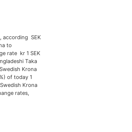
T, according SEK
na to
ge rate kr 1 SEK
angladeshi Taka
 Swedish Krona
%) of today 1
 Swedish Krona
hange rates,