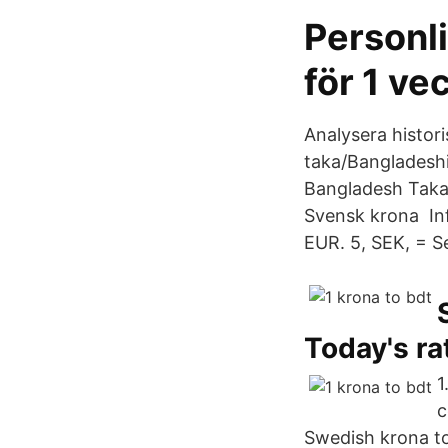
Personl
för 1 ve
Analysera histori
taka/Bangladeshi
Bangladesh Taka 
Svensk krona Inf
EUR. 5, SEK, = S
Today's ra
1
c
Swedish krona to