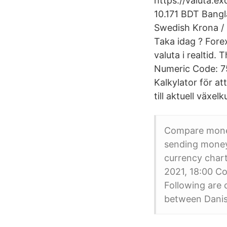
https://valuta.e
10.171 BDT Bangl
Swedish Krona / 
Taka idag ? Fore
valuta i realtid
Numeric Code: 752
Kalkylator för a
till aktuell växelk
Compare money
sending money
currency chart
2021, 18:00 C
Following are 
between Danis