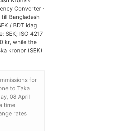
dish Krona ৳
rency Converter ·
till Bangladesh
SEK / BDT idag
de: SEK; ISO 4217
0 kr, while the
ska kronor (SEK)
mmissions for
one to Taka
ay, 08 April
a time
ange rates