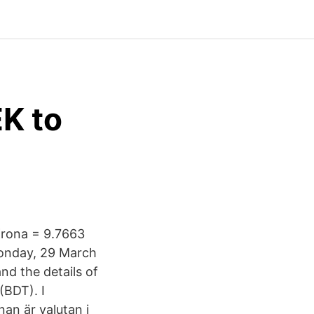
K to
Krona = 9.7663
onday, 29 March
nd the details of
(BDT). I
an är valutan i