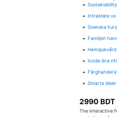
Sustainabili
Intrastate vs
Svenska kurs
Familjen han
Hemsjukvård
Icode dna nf
Färghandel 
Smarta ideer
2990 BDT 
The interactive f