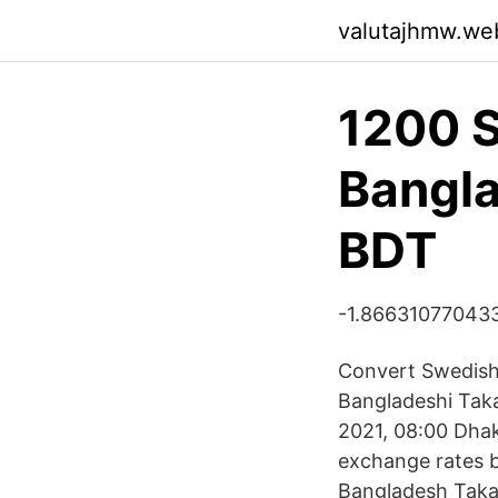
valutajhmw.we
1200 S
Bangla
BDT
-1.86631077043
Convert Swedish
Bangladeshi Tak
2021, 08:00 Dhak
exchange rates 
Bangladesh Taka 