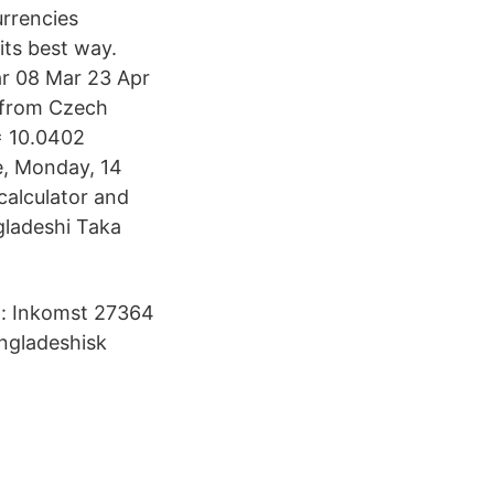
urrencies
its best way.
ar 08 Mar 23 Apr
 from Czech
= 10.0402
, Monday, 14
calculator and
gladeshi Taka
et: Inkomst 27364
angladeshisk