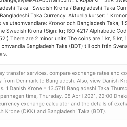
xchange/sv/sek-to-bdt?amount=1. Kopia kr 1 SEK Swe
adeshi Taka · Swedish Krona / Bangladeshi Taka Cur
Bangladeshi Taka Currency Aktuella kurser: 1 Kronor 
x valutaomvandlare: Kronor och Bangladesh Taka, 1 
. The Swedish Krona (Sign: kr; ISO 4217 Alphabetic Co
;) There are 2 minor units.The coins are 1 kr, 5 kr, 1
tt omvandla Bangladesh Taka (BDT) till och från Sven
urs.
 transfer services, compare exchange rates and co
 from Denmark to Bangladesh. Also, view Danish Kr
s. 1 Danish Krone = 13.5711 Bangladeshi Taka Thursd
openhagen time, Thursday, 08 April 2021, 22:00 Dhak
currency exchange calculator and the details of exch
h Krone (DKK) and Bangladeshi Taka (BDT).