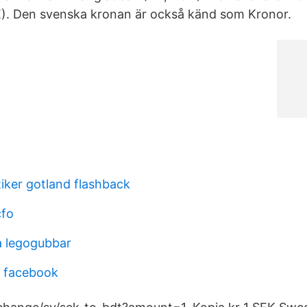
E). Den svenska kronan är också känd som Kronor.
tiker gotland flashback
cfo
a legogubbar
n facebook