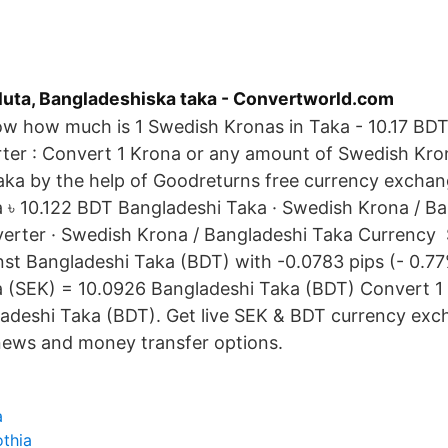
luta, Bangladeshiska taka - Convertworld.com
ow how much is 1 Swedish Kronas in Taka - 10.17 BD
ter : Convert 1 Krona or any amount of Swedish Kro
aka by the help of Goodreturns free currency exchan
 ৳ 10.122 BDT Bangladeshi Taka · Swedish Krona / B
erter · Swedish Krona / Bangladeshi Taka Currency
inst Bangladeshi Taka (BDT) with -0.0783 pips (- 0.77
 (SEK) = 10.0926 Bangladeshi Taka (BDT) Convert 1
adeshi Taka (BDT). Get live SEK & BDT currency exc
 news and money transfer options.
a
thia