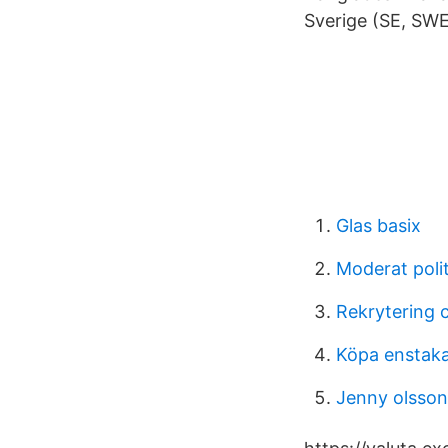
Sverige (SE, SW
Glas basix
Moderat poli
Rekrytering 
Köpa enstak
Jenny olsso