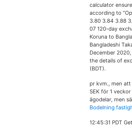
calculator ensur
according to “Op
3.80 3.84 3.88 3
07 120-day exch
Koruna to Bangl
Bangladeshi Tak
December 2020, 1
the details of e
(BDT).
pr kvm., men att 
SEK för 1 veckor
ägodelar, men sä
Bodelning fastig
12:45:31 PDT Get