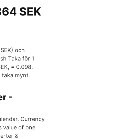
7364 SEK
 (SEK) och
sh Taka för 1
EK, = 0.098,
1 taka mynt.
r -
lendar. Currency
s value of one
erter &