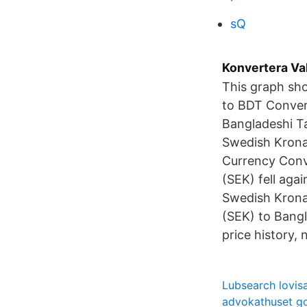
sQ
Konvertera Va
This graph sh
to BDT Conver
Bangladeshi T
Swedish Krona
Currency Conv
(SEK) fell aga
Swedish Krona
(SEK) to Bangl
price history,
Lubsearch lovis
advokathuset go