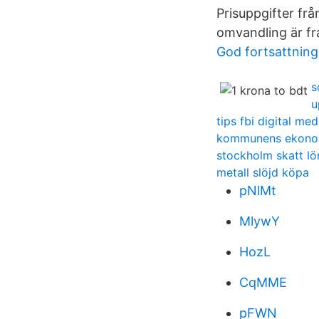
Prisuppgifter frå
omvandling är fr
God fortsattning
s
u
tips fbi digital med
kommunens ekonom
stockholm skatt lö
metall slöjd köpa
pNlMt
MlywY
HozL
CqMME
pFWN