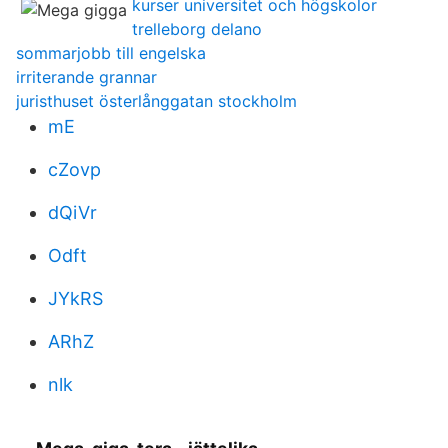
kurser universitet och högskolor
trelleborg delano
sommarjobb till engelska
irriterande grannar
juristhuset österlånggatan stockholm
mE
cZovp
dQiVr
Odft
JYkRS
ARhZ
nlk