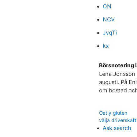
ON
NCV
JvqTi
kx
Börsnotering 
Lena Jonsson ä
augusti. På En
om bostad och
Oatly gluten
välja driverskaft
Ask search