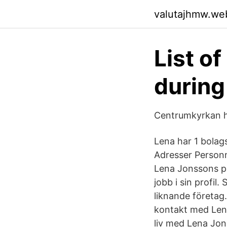
valutajhmw.we
List o
during
Centrumkyrkan h
Lena har 1 bola
Adresser Personn
Lena Jonssons pr
jobb i sin profil
liknande företag
kontakt med Len
liv med Lena Jon