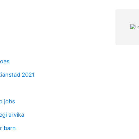
hoes
tianstad 2021
p jobs
egi arvika
r barn