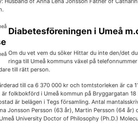
y: Husband of Anna Lena Jonsson Father of Cathari
n.
Diabetesföreningen i Umeå m.o
se
Om du vet vem du söker Hittar du inte den/det du
ringa till Umeå kommuns växel på telefonnummer
are till rätt person.
ärderad till ca 6 370 000 kr och tomtstorleken är ca 
 är folkbokförd i Umeå kommun på Bryggargatan 18 
tad är belägen i Tegs församling. Antal mantalsskr
ena Jonsson Persson (63 år), Martin Persson (64 år)
 Umeå University Doctor of Philosophy (Ph.D.) Molecul