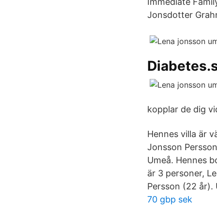
Immediate Famil
Jonsdotter Grah
Diabetes.
kopplar de dig vid
Hennes villa är v
Jonsson Persson
Umeå. Hennes bos
är 3 personer, L
Persson (22 år).
70 gbp sek