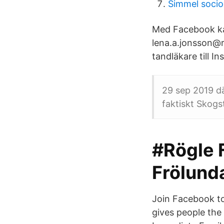
Simmel socio
Med Facebook kan
lena.a.jonsson@
tandläkare till In
29 sep 2019 dä
faktiskt Skogs
#Rögle 
Frölunda
Join Facebook t
gives people the