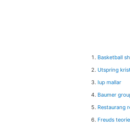
Basketball s
Utspring kris
Iup mallar
Baumer grou
Restaurang r
Freuds teorie