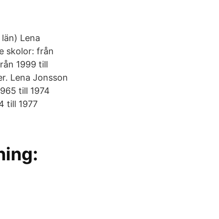
 län) Lena
e skolor: från
ån 1999 till
er. Lena Jonsson
965 till 1974
till 1977
ning: