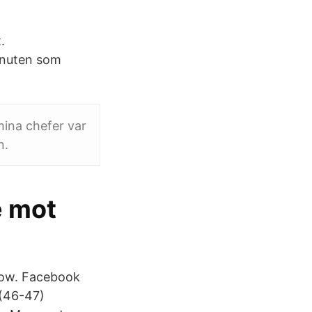
.
knuten som
mina chefer var
n.
e mot
now. Facebook
 (46-47)