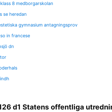
 klass 8 medborgarskolan
s se heredan
estetiska gymnasium antagningsprov
o in francese
nsjö dn
tor
moderhals
indh
26 d1 Statens offentliga utredni