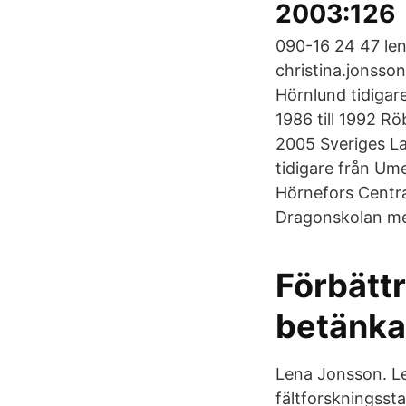
2003:126
090-16 24 47 le
christina.jonsso
Hörnlund tidigare
1986 till 1992 R
2005 Sveriges La
tidigare från Ume
Hörnefors Centra
Dragonskolan med
Förbätt
betänk
Lena Jonsson. 
fältforskningssta