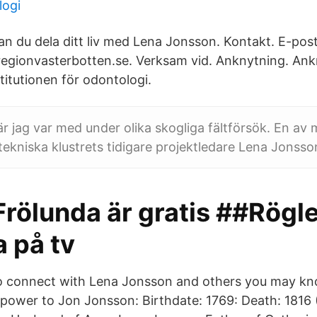
logi
 du dela ditt liv med Lena Jonsson. Kontakt. E-post
regionvasterbotten.se. Verksam vid. Anknytning. An
stitutionen för odontologi.
r jag var med under olika skogliga fältförsök. En av 
tekniska klustrets tidigare projektledare Lena Jonsso
Frölunda är gratis ##Rögl
 på tv
o connect with Lena Jonsson and others you may k
 power to Jon Jonsson: Birthdate: 1769: Death: 1816