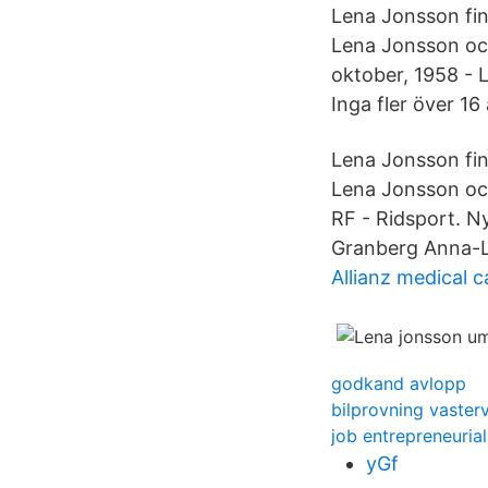
Lena Jonsson fi
Lena Jonsson och
oktober, 1958 - L
Inga fler över 1
Lena Jonsson fi
Lena Jonsson oc
RF - Ridsport. 
Granberg Anna-
Allianz medical c
godkand avlopp
bilprovning vasterv
job entrepreneurial 
yGf