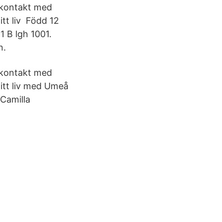
 kontakt med
tt liv Född 12
1 B lgh 1001.
n.
 kontakt med
itt liv med Umeå
Camilla