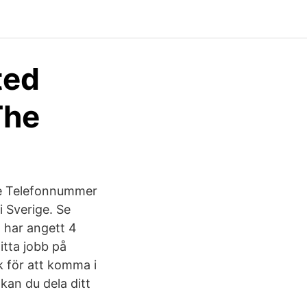
ted
The
de Telefonnummer
 Sverige. Se
a har angett 4
itta jobb på
 för att komma i
an du dela ditt