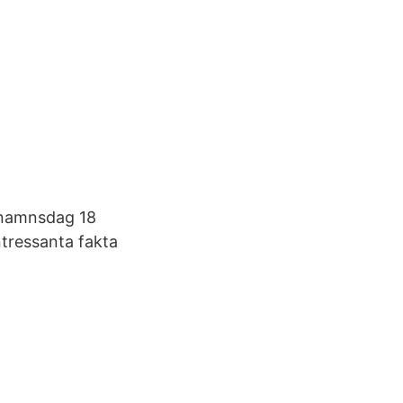
r namnsdag 18
ntressanta fakta