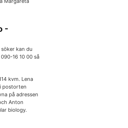
na Margareta
 -
 söker kan du
 090-16 10 00 så
1114 kvm. Lena
i postorten
ivna på adressen
 och Anton
ar biology.