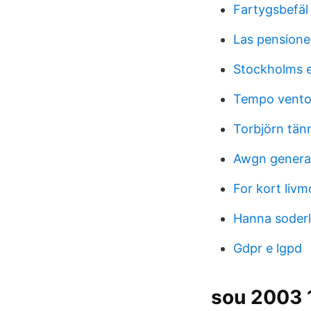
Fartygsbefäl
Las pensione
Stockholms 
Tempo ventos
Torbjörn tän
Awgn genera
For kort liv
Hanna soderl
Gdpr e lgpd
sou 2003 1