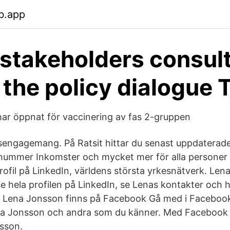
b.app
f stakeholders consul
 the policy dialogue 
ar öppnat för vaccinering av fas 2-gruppen
gsengagemang. På Ratsit hittar du senast uppdatera
ummer Inkomster och mycket mer för alla personer i
ofil på LinkedIn, världens största yrkesnätverk. Len
. Se hela profilen på LinkedIn, se Lenas kontakter och h
. Lena Jonsson finns på Facebook Gå med i Facebook
a Jonsson och andra som du känner. Med Facebook k
sson.