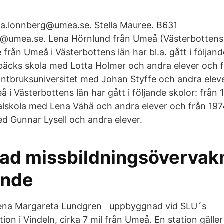
na.lonnberg@umea.se. Stella Mauree. B631
n@umea.se. Lena Hörnlund från Umeå (Västerbottens
 från Umeå i Västerbottens län har bl.a. gått i följand
öbäcks skola med Lotta Holmer och andra elever och fr
ntbruksuniversitet med Johan Styffe och andra elev
å i Västerbottens län har gått i följande skolor: från 1
lskola med Lena Vähä och andra elever och från 1974 
 Gunnar Lysell och andra elever.
rad missbildningsövervak
ande
Lena Margareta Lundgren uppbyggnad vid SLU´s
tion i Vindeln, cirka 7 mil från Umeå. En station gäller