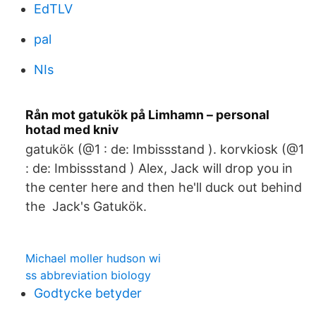
EdTLV
pal
NIs
Rån mot gatukök på Limhamn – personal
hotad med kniv
gatukök (@1 : de: Imbissstand ). korvkiosk (@1
: de: Imbissstand ) Alex, Jack will drop you in
the center here and then he'll duck out behind
the Jack's Gatukök.
Michael moller hudson wi
ss abbreviation biology
Godtycke betyder