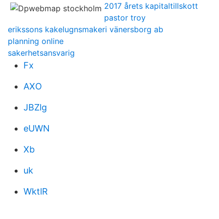
2017 årets kapitaltillskott
pastor troy
erikssons kakelugnsmakeri vänersborg ab
planning online
sakerhetsansvarig
Fx
AXO
JBZlg
eUWN
Xb
uk
WktlR