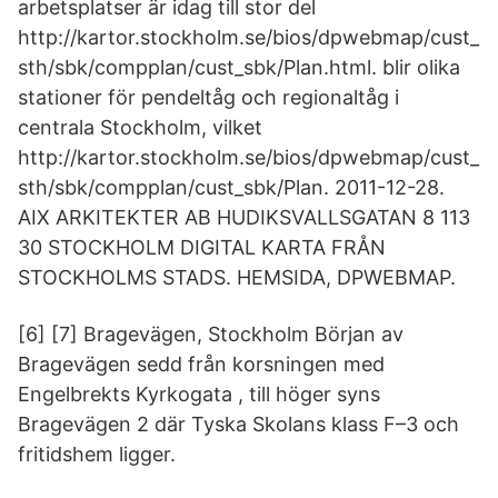
arbetsplatser är idag till stor del
http://kartor.stockholm.se/bios/dpwebmap/cust_
sth/sbk/compplan/cust_sbk/Plan.html. blir olika
stationer för pendeltåg och regionaltåg i
centrala Stockholm, vilket
http://kartor.stockholm.se/bios/dpwebmap/cust_
sth/sbk/compplan/cust_sbk/Plan. 2011-12-28.
AIX ARKITEKTER AB HUDIKSVALLSGATAN 8 113
30 STOCKHOLM DIGITAL KARTA FRÅN
STOCKHOLMS STADS. HEMSIDA, DPWEBMAP.
[6] [7] Bragevägen, Stockholm Början av
Bragevägen sedd från korsningen med
Engelbrekts Kyrkogata , till höger syns
Bragevägen 2 där Tyska Skolans klass F–3 och
fritidshem ligger.