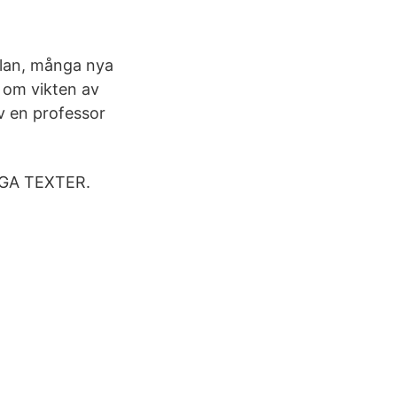
olan, många nya
t om vikten av
av en professor
GA TEXTER.