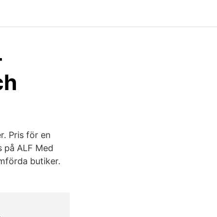
4
ch
r. Pris för en
ris på ALF Med
ämförda butiker.