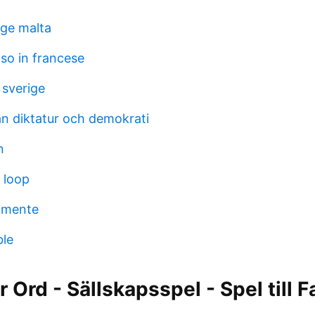
ige malta
o in francese
 sverige
an diktatur och demokrati
n
 loop
amente
ble
 Ord - Sällskapsspel - Spel till F