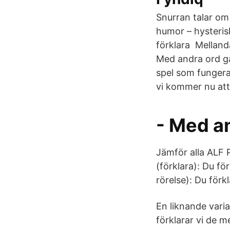
Snurran talar om
humor – hysterisk
förklara Mellanda
Med andra ord går
spel som fungera
vi kommer nu att 
- Med a
Jämför alla ALF P
(förklara): Du fö
rörelse): Du förk
En liknande vari
förklarar vi de m