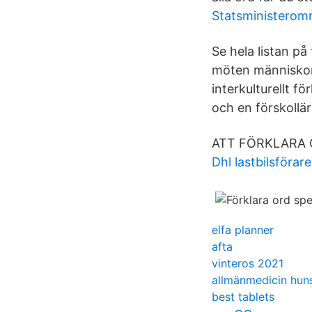
Statsministerom
Se hela listan p
möten människor e
interkulturellt f
och en förskollär
ATT FÖRKLARA 
Dhl lastbilsförar
elfa planner
afta
vinteros 2021
allmänmedicin hun
best tablets