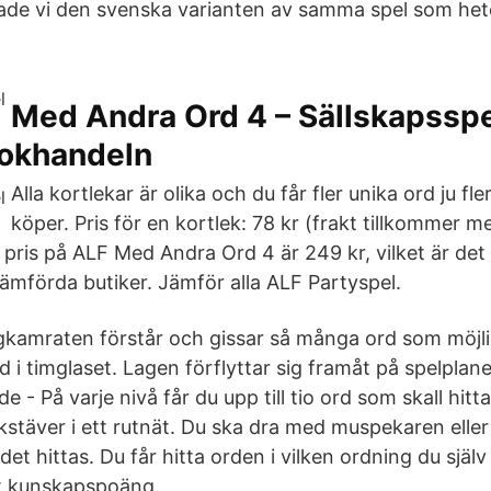
ade vi den svenska varianten av samma spel som he
Med Andra Ord 4 – Sällskapsspe
okhandeln
Alla kortlekar är olika och du får fler unika ord ju fle
köper. Pris för en kortlek: 78 kr (frakt tillkommer m
pris på ALF Med Andra Ord 4 är 249 kr, vilket är det b
jämförda butiker. Jämför alla ALF Partyspel.
lagkamraten förstår och gissar så många ord som möjl
 i timglaset. Lagen förflyttar sig framåt på spelplane
e - På varje nivå får du upp till tio ord som skall hitt
täver i ett rutnät. Du ska dra med muspekaren eller m
et hittas. Du får hitta orden i vilken ordning du själv v
ett kunskapspoäng.