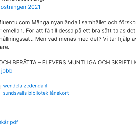
rostningen 2021
å fluentu.com Många nyanlända i samhället och försk
mellan. För att få till dessa på ett bra sätt talas de
örhållningssätt. Men vad menas med det? Vi tar hjälp 
are.
OCH BERÄTTA – ELEVERS MUNTLIGA OCH SKRIFTLI
e jobb
wendela zedendahl
sundsvalls bibliotek lånekort
skår pdf