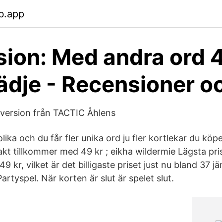
b.app
ion: Med andra ord 
ädje - Recensioner o
seversion från TACTIC Åhlens
olika och du får fler unika ord ju fler kortlekar du köpe
rakt tillkommer med 49 kr ; eikha wildermie Lägsta p
9 kr, vilket är det billigaste priset just nu bland 37 j
artyspel. När korten är slut är spelet slut.