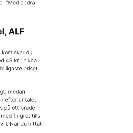
ter ”Med andra
l, ALF
r kortlekar du
ed 49 kr ; eikha
illigaste priset
igt, medan
n efter antalet
as på ett bräde
ed fingret tills
ill. När du hittat