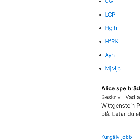
CG
LCP
Hgih
HfRK
Ayn
MjMjc
Alice spelbräd
Beskriv Vad a
Wittgenstein P
blå. Letar du e
Kungälv jobb