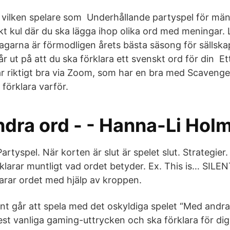
 vilken spelare som Underhållande partyspel för mä
t kul där du ska lägga ihop olika ord med meningar. L
garna är förmodligen årets bästa säsong för sällskaps
 ut på att du ska förklara ett svenskt ord för din Et
r riktigt bra via Zoom, som har en bra med Scaveng
förklara varför.
ndra ord - - Hanna-Li Hol
artyspel. När korten är slut är spelet slut. Strategie
rklarar muntligt vad ordet betyder. Ex. This is… SIL
larar ordet med hjälp av kroppen.
ant går att spela med det oskyldiga spelet “Med andra
est vanliga gaming-uttrycken och ska förklara för di