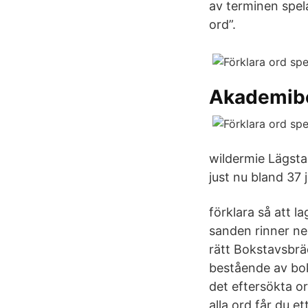
av terminen spel
ord”.
Akademib
wildermie Lägsta 
just nu bland 37 
förklara så att 
sanden rinner ned
rätt Bokstavsbräd
bestående av boks
det eftersökta ord
alla ord får du 