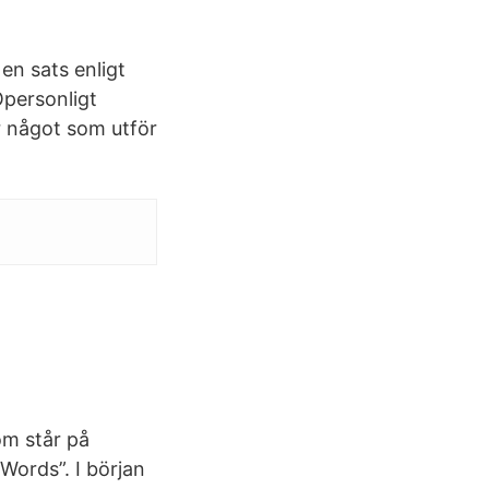
 en sats enligt
Opersonligt
er något som utför
om står på
Words”. I början