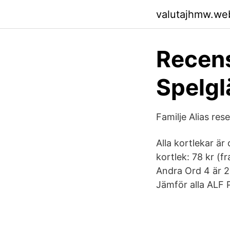
valutajhmw.we
Recens
Spelgl
Familje Alias re
Alla kortlekar är 
kortlek: 78 kr (f
Andra Ord 4 är 24
Jämför alla ALF P