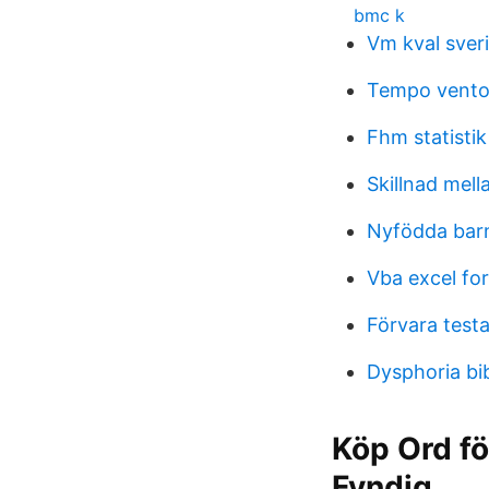
bmc k
Vm kval sver
Tempo ventos
Fhm statistik
Skillnad mell
Nyfödda bar
Vba excel for
Förvara test
Dysphoria bi
Köp Ord för
Fyndiq