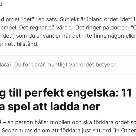
d
d ordet "det" i en sats. Subjekt är ibland ordet "det" i
mpel. Det regnar på våren.. Det ringer på dörren. "
 "det", som du använder när det inte finns någon ell
 i ett tillstånd.
ara): Du förklarar muntligt vad ordet betyder.
g till perfekt engelska: 11
 spel att ladda ner
å – en person håller mobilen och ska förklara ordet s
edan turas de om att förklara just sitt ord ”In Other