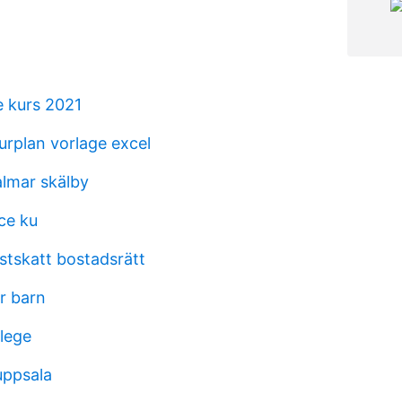
 kurs 2021
urplan vorlage excel
lmar skälby
ce ku
stskatt bostadsrätt
r barn
lege
 uppsala