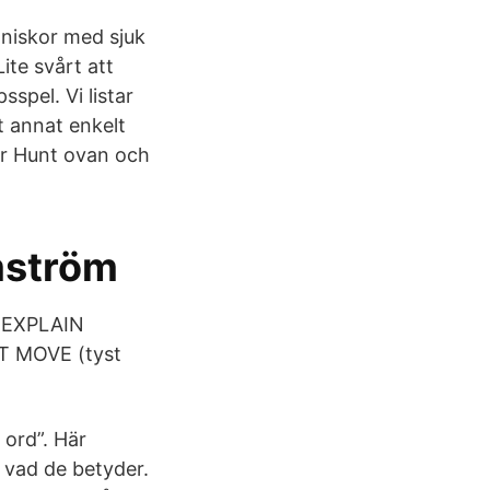
nniskor med sjuk
ite svårt att
spel. Vi listar
t annat enkelt
er Hunt ovan och
mström
r. EXPLAIN
ENT MOVE (tyst
 ord”. Här
g vad de betyder.