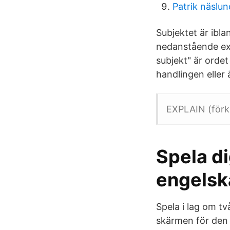
Patrik näslun
Subjektet är iblan
nedanstående exe
subjekt" är ordet
handlingen eller är
EXPLAIN (förkl
Spela di
engelska
Spela i lag om tv
skärmen för den S