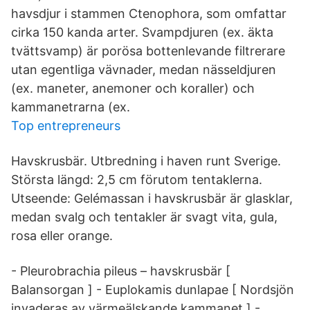
havsdjur i stammen Ctenophora, som omfattar
cirka 150 kanda arter. Svampdjuren (ex. äkta
tvättsvamp) är porösa bottenlevande filtrerare
utan egentliga vävnader, medan nässeldjuren
(ex. maneter, anemoner och koraller) och
kammanetrarna (ex.
Top entrepreneurs
Havskrusbär. Utbredning i haven runt Sverige.
Största längd: 2,5 cm förutom tentaklerna.
Utseende: Gelémassan i havskrusbär är glasklar,
medan svalg och tentakler är svagt vita, gula,
rosa eller orange.
- Pleurobrachia pileus – havskrusbär [
Balansorgan ] - Euplokamis dunlapae [ Nordsjön
invaderas av värmeälskande kammanet ] -